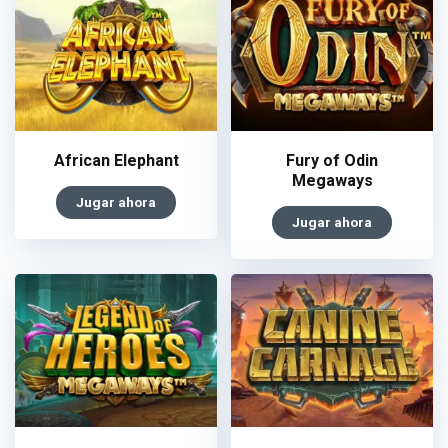
African Elephant
Fury of Odin
Megaways
Jugar ahora
Jugar ahora