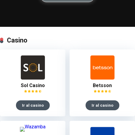
Casino
Sol Casino
Betsson
Ir al casino
Ir al casino