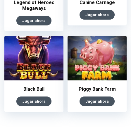
Legend of Heroes
Canine Carnage
Megaways
Jugar ahora
Jugar ahora
Black Bull
Piggy Bank Farm
Jugar ahora
Jugar ahora