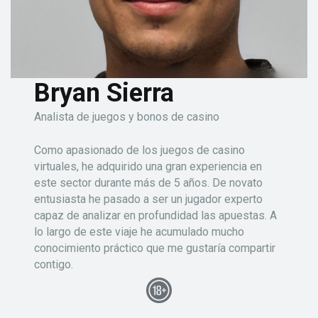
Bryan Sierra
Analista de juegos y bonos de casino
Como apasionado de los juegos de casino
virtuales, he adquirido una gran experiencia en
este sector durante más de 5 años. De novato
entusiasta he pasado a ser un jugador experto
capaz de analizar en profundidad las apuestas. A
lo largo de este viaje he acumulado mucho
conocimiento práctico que me gustaría compartir
contigo.