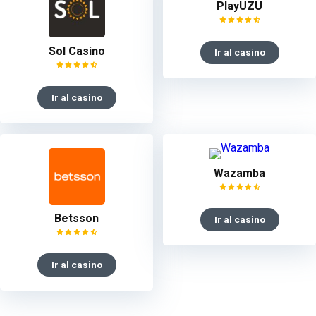
PlayUZU
Sol Casino
Ir al casino
Ir al casino
Wazamba
Betsson
Ir al casino
Ir al casino