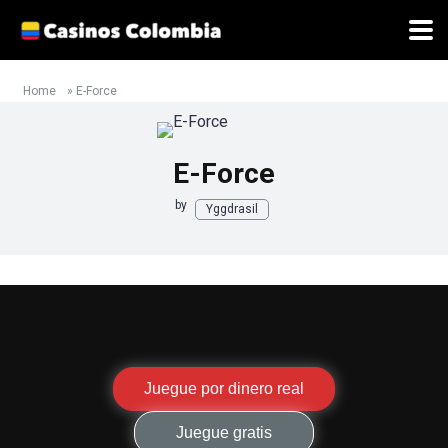
Home
»
E-Force
E-Force
by
Yggdrasil
Juegue por dinero real
Juegue gratis