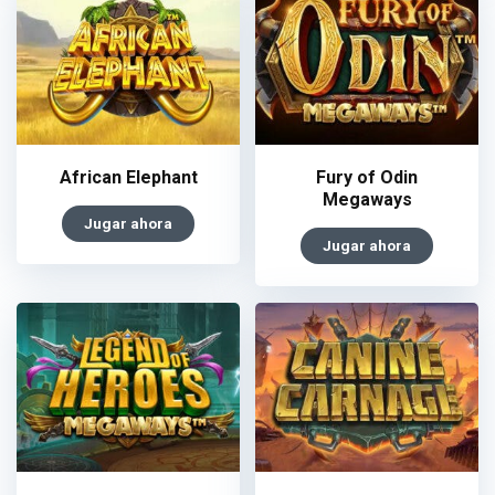
African Elephant
Fury of Odin
Megaways
Jugar ahora
Jugar ahora