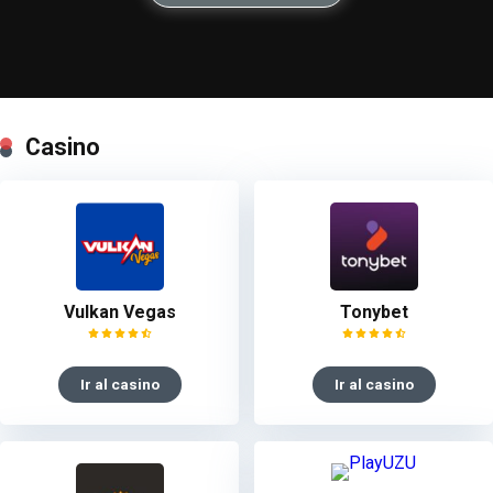
Casino
Vulkan Vegas
Tonybet
Ir al casino
Ir al casino