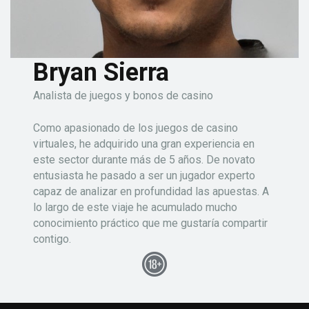
Bryan Sierra
Analista de juegos y bonos de casino
Como apasionado de los juegos de casino
virtuales, he adquirido una gran experiencia en
este sector durante más de 5 años. De novato
entusiasta he pasado a ser un jugador experto
capaz de analizar en profundidad las apuestas. A
lo largo de este viaje he acumulado mucho
conocimiento práctico que me gustaría compartir
contigo.