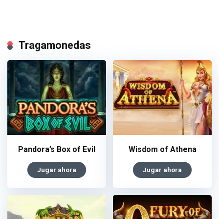
Tragamonedas
Pandora’s Box of Evil
Wisdom of Athena
Jugar ahora
Jugar ahora