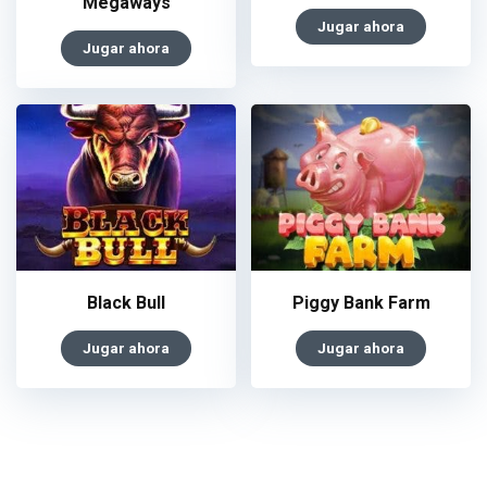
Megaways
Jugar ahora
Jugar ahora
Black Bull
Piggy Bank Farm
Jugar ahora
Jugar ahora