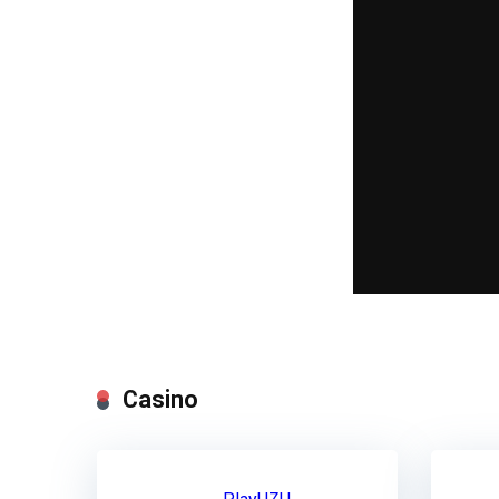
Casino