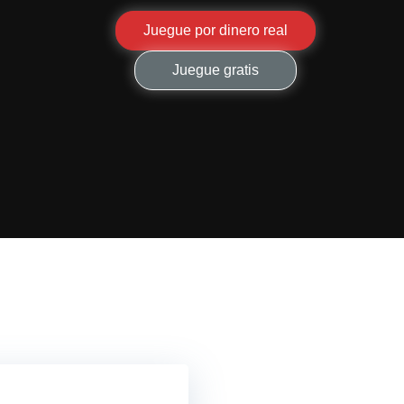
Juegue por dinero real
Juegue gratis