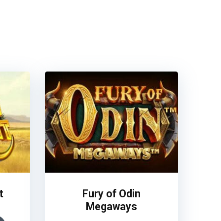
t
Fury of Odin
Megaways