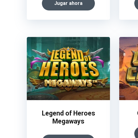
Jugar ahora
Legend of Heroes
Megaways