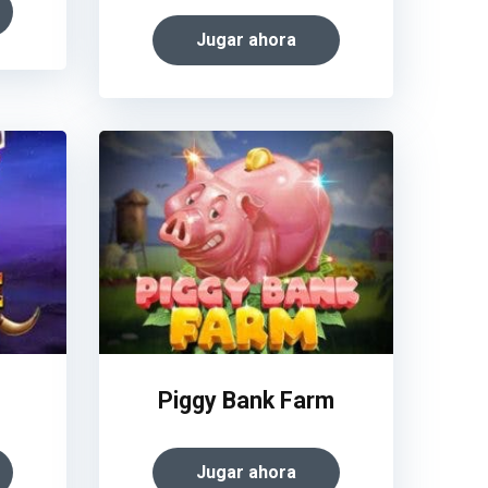
Jugar ahora
Piggy Bank Farm
Jugar ahora