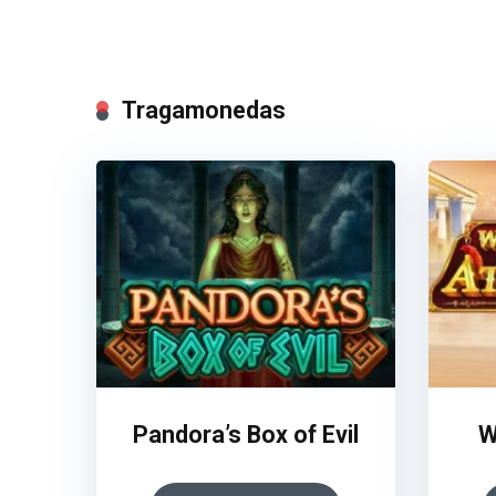
Tragamonedas
Pandora’s Box of Evil
W