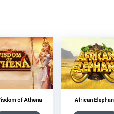
isdom of Athena
African Elephan