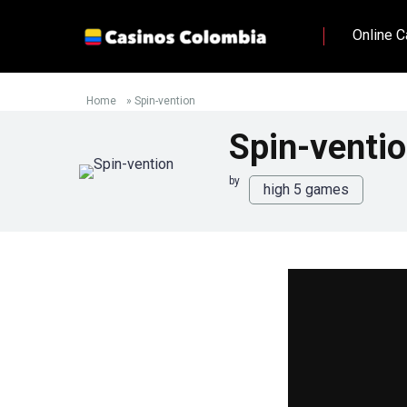
Online C
Home
»
Spin-vention
Spin-venti
by
high 5 games